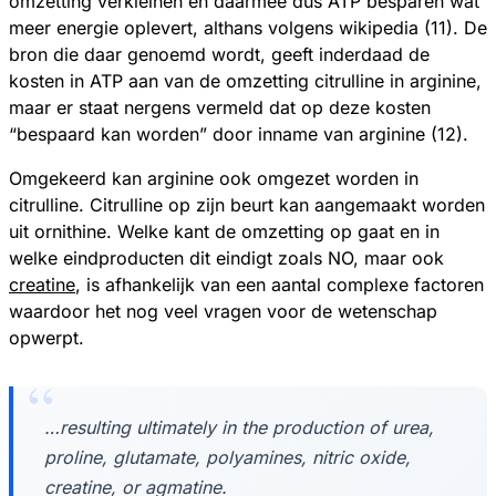
omzetting verkleinen en daarmee dus ATP besparen wat
meer energie oplevert, althans volgens wikipedia (11). De
bron die daar genoemd wordt, geeft inderdaad de
kosten in ATP aan van de omzetting citrulline in arginine,
maar er staat nergens vermeld dat op deze kosten
“bespaard kan worden” door inname van arginine (12).
Omgekeerd kan arginine ook omgezet worden in
citrulline. Citrulline op zijn beurt kan aangemaakt worden
uit ornithine. Welke kant de omzetting op gaat en in
welke eindproducten dit eindigt zoals NO, maar ook
creatine
, is afhankelijk van een aantal complexe factoren
waardoor het nog veel vragen voor de wetenschap
opwerpt.
…resulting ultimately in the production of urea,
proline, glutamate, polyamines, nitric oxide,
creatine, or agmatine.