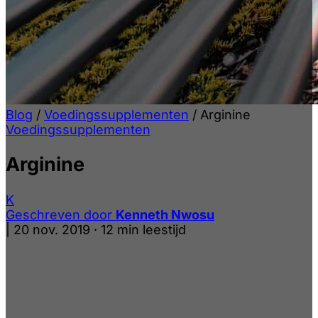
Blog
/
Voedingssupplementen
/
Arginine
Voedingssupplementen
Arginine
K
Geschreven door
Kenneth Nwosu
|
20 nov. 2019
·
12 min leestijd