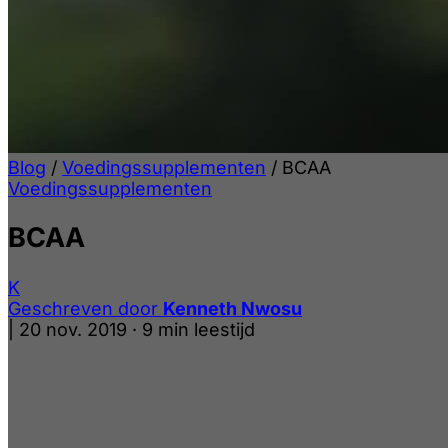
Blog
/
Voedingssupplementen
/
BCAA
Voedingssupplementen
BCAA
K
Geschreven door
Kenneth Nwosu
|
20 nov. 2019
·
9 min leestijd