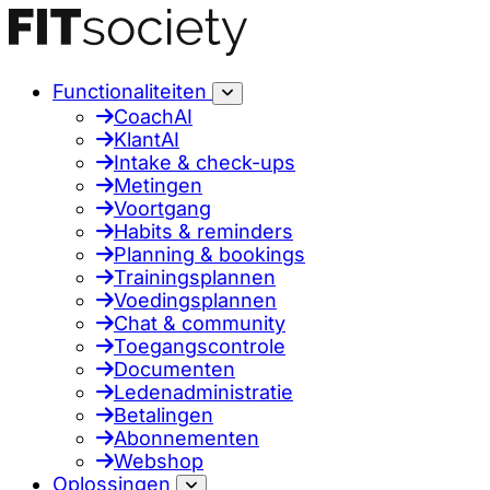
Functionaliteiten
CoachAI
KlantAI
Intake & check-ups
Metingen
Voortgang
Habits & reminders
Planning & bookings
Trainingsplannen
Voedingsplannen
Chat & community
Toegangscontrole
Documenten
Ledenadministratie
Betalingen
Abonnementen
Webshop
Oplossingen