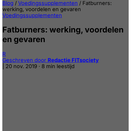
Blog
/
Voedingssupplementen
/
Fatburners:
werking, voordelen en gevaren
Voedingssupplementen
Fatburners: werking, voordelen
en gevaren
R
Geschreven door
Redactie FITsociety
|
20 nov. 2019
·
8 min leestijd