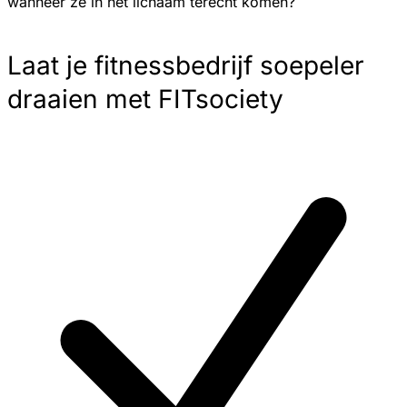
wanneer ze in het lichaam terecht komen?
Laat je fitnessbedrijf soepeler
draaien met FITsociety