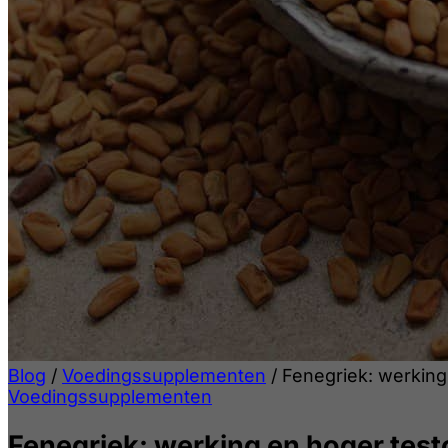
Blog
/
Voedingssupplementen
/
Fenegriek: werking
Voedingssupplementen
Fenegriek: werking en hoger test