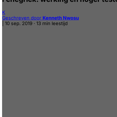
K
Geschreven door
Kenneth Nwosu
|
10 sep. 2019
·
13 min leestijd