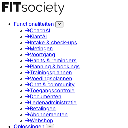
Functionaliteiten
CoachAI
KlantAI
Intake & check-ups
Metingen
Voortgang
Habits & reminders
Planning & bookings
Trainingsplannen
Voedingsplannen
Chat & community
Toegangscontrole
Documenten
Ledenadministratie
Betalingen
Abonnementen
Webshop
Oplossingen