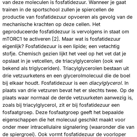
van deze moleculen is fosfatidezuur. Wanneer je gaat
trainen in de sportschool zullen je spiercellen de
productie van fosfatidezuur opvoeren als gevolg van de
mechanische krachten op deze cellen. Het
geproduceerde fosfatidezuur is vervolgens in staat om
mTORC1 te activeren [2]. Maar wat is fosfatidezuur
eigenlijk? Fosfatidezuur is een lipide; een vetachtig
stofje. Chemisch gezien lijkt het veel op het vet dat je
opslaat in je vetcellen, de triacylglycerolen (ook wel
bekend als triglyceriden). Triacylglycerolen bestaan uit
drie vetzuurketens en een glycerolmolecuul die de boel
bij elkaar houdt. Fosfatidezuur is een
diacylglycerol.
In
plaats van drie vetzuren bevat het er slechts twee. Op de
plaats waar normaal de derde vetzuurketen aanwezig is,
zoals bij triacylglycerol, zit er bij fosfatidezuur een
fosfaatgroep. Deze fosfaatgroep geeft het bepaalde
eigenschappen die het molecuul geschikt maakt voor
onder meer intracellulaire signalering (waaronder die van
de spiergroei). Ook vormt fosfatidezuur de voorloper