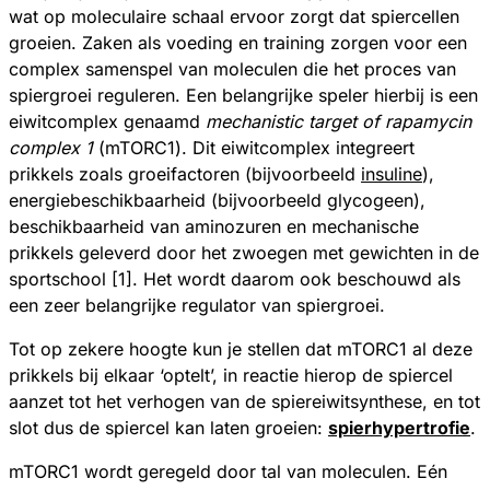
wat op moleculaire schaal ervoor zorgt dat spiercellen
groeien. Zaken als voeding en training zorgen voor een
complex samenspel van moleculen die het proces van
spiergroei reguleren. Een belangrijke speler hierbij is een
eiwitcomplex genaamd
mechanistic target of rapamycin
complex 1
(mTORC1). Dit eiwitcomplex integreert
prikkels zoals groeifactoren (bijvoorbeeld
insuline
),
energiebeschikbaarheid (bijvoorbeeld glycogeen),
beschikbaarheid van aminozuren en mechanische
prikkels geleverd door het zwoegen met gewichten in de
sportschool [1]. Het wordt daarom ook beschouwd als
een zeer belangrijke regulator van spiergroei.
Tot op zekere hoogte kun je stellen dat mTORC1 al deze
prikkels bij elkaar ‘optelt’, in reactie hierop de spiercel
aanzet tot het verhogen van de spiereiwitsynthese, en tot
slot dus de spiercel kan laten groeien:
spierhypertrofie
.
mTORC1 wordt geregeld door tal van moleculen. Eén