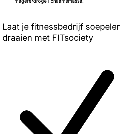
magere/droge lichaamsmassa.
Laat je fitnessbedrijf soepeler
draaien met FITsociety