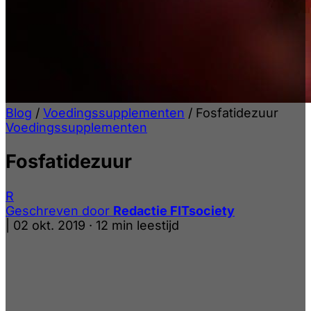
Blog
/
Voedingssupplementen
/
Fosfatidezuur
Voedingssupplementen
Fosfatidezuur
R
Geschreven door
Redactie FITsociety
|
02 okt. 2019
·
12 min leestijd