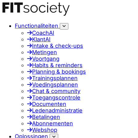
Functionaliteiten
CoachAI
KlantAI
Intake & check-ups
Metingen
Voortgang
Habits & reminders
Planning & bookings
Trainingsplannen
Voedingsplannen
Chat & community
Toegangscontrole
Documenten
Ledenadministratie
Betalingen
Abonnementen
Webshop
Oplossingen