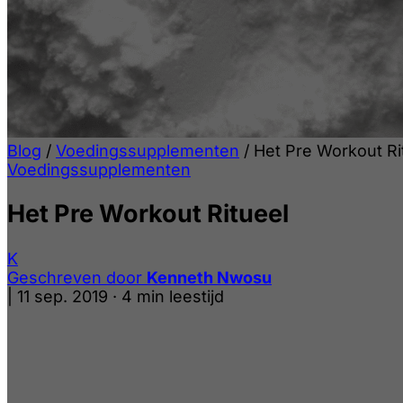
Blog
/
Voedingssupplementen
/
Het Pre Workout Ri
Voedingssupplementen
Het Pre Workout Ritueel
K
Geschreven door
Kenneth Nwosu
|
11 sep. 2019
·
4 min leestijd