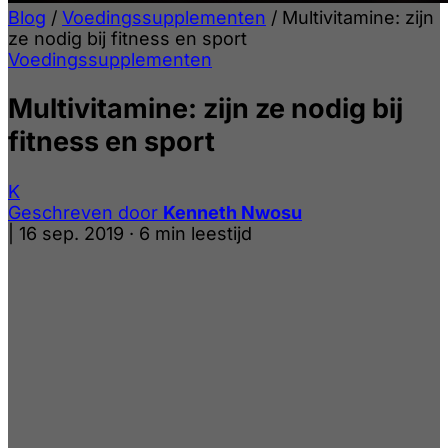
Blog
/
Voedingssupplementen
/
Multivitamine: zijn
ze nodig bij fitness en sport
Voedingssupplementen
Multivitamine: zijn ze nodig bij
fitness en sport
K
Geschreven door
Kenneth Nwosu
|
16 sep. 2019
·
6 min leestijd