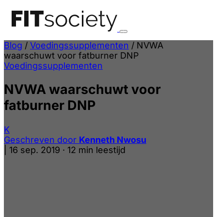
Blog
/
Voedingssupplementen
/
NVWA
waarschuwt voor fatburner DNP
Voedingssupplementen
NVWA waarschuwt voor
fatburner DNP
K
Geschreven door
Kenneth Nwosu
|
16 sep. 2019
·
12 min leestijd