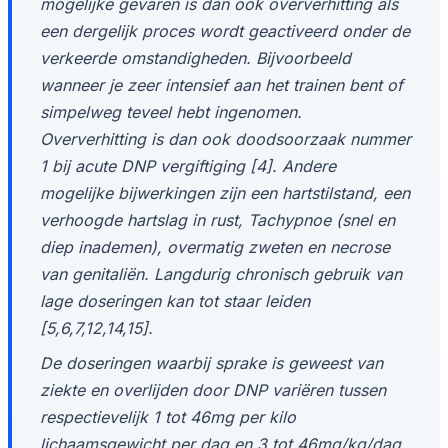
mogelijke gevaren is dan ook oververhitting als
een dergelijk proces wordt geactiveerd onder de
verkeerde omstandigheden. Bijvoorbeeld
wanneer je zeer intensief aan het trainen bent of
simpelweg teveel hebt ingenomen.
Oververhitting is dan ook doodsoorzaak nummer
1 bij acute DNP vergiftiging [4]. Andere
mogelijke bijwerkingen zijn een hartstilstand, een
verhoogde hartslag in rust, Tachypnoe (snel en
diep inademen), overmatig zweten en necrose
van genitaliën. Langdurig chronisch gebruik van
lage doseringen kan tot staar leiden
[5,6,7,12,14,15].
De doseringen waarbij sprake is geweest van
ziekte en overlijden door DNP variëren tussen
respectievelijk 1 tot 46mg per kilo
lichaamsgewicht per dag en 3 tot 46mg/kg/dag.