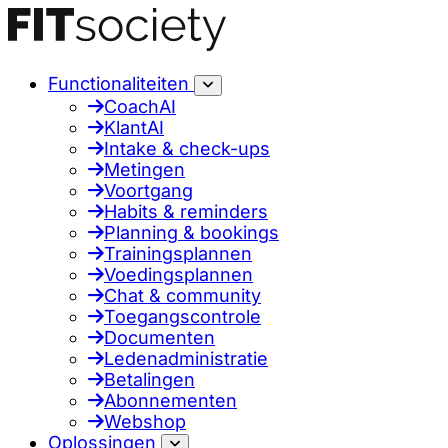
Functionaliteiten
CoachAI
KlantAI
Intake & check-ups
Metingen
Voortgang
Habits & reminders
Planning & bookings
Trainingsplannen
Voedingsplannen
Chat & community
Toegangscontrole
Documenten
Ledenadministratie
Betalingen
Abonnementen
Webshop
Oplossingen