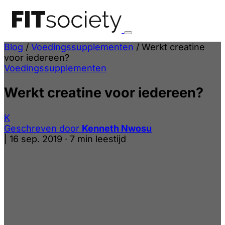
Blog
/
Voedingssupplementen
/
Werkt creatine
voor iedereen?
Voedingssupplementen
Werkt creatine voor iedereen?
K
Geschreven door
Kenneth Nwosu
|
16 sep. 2019
·
7 min leestijd