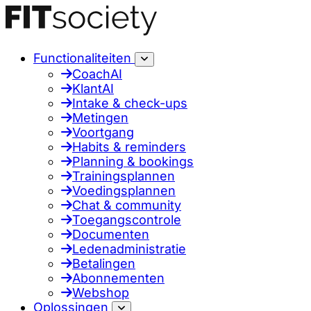
Functionaliteiten
CoachAI
KlantAI
Intake & check-ups
Metingen
Voortgang
Habits & reminders
Planning & bookings
Trainingsplannen
Voedingsplannen
Chat & community
Toegangscontrole
Documenten
Ledenadministratie
Betalingen
Abonnementen
Webshop
Oplossingen