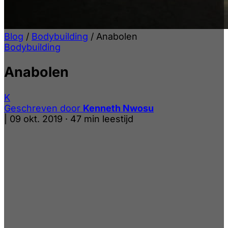
Blog
/
Bodybuilding
/
Anabolen
Bodybuilding
Anabolen
K
Geschreven door
Kenneth Nwosu
|
09 okt. 2019
·
47 min leestijd