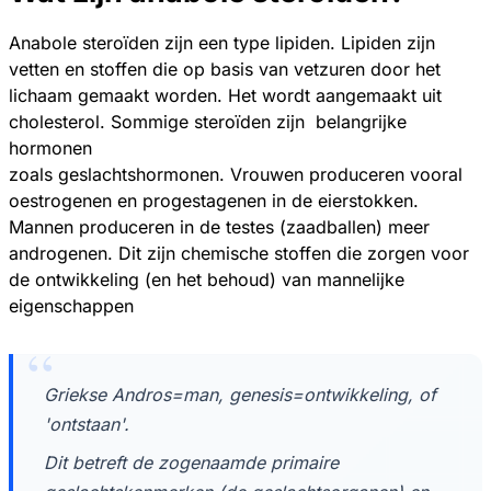
Anabole steroïden zijn een type lipiden. Lipiden zijn
vetten en stoffen die op basis van vetzuren door het
lichaam gemaakt worden. Het wordt aangemaakt uit
cholesterol. Sommige steroïden zijn belangrijke
hormonen
zoals geslachtshormonen. Vrouwen produceren vooral
oestrogenen en progestagenen in de eierstokken.
Mannen produceren in de testes (zaadballen) meer
androgenen. Dit zijn chemische stoffen die zorgen voor
de ontwikkeling (en het behoud) van mannelijke
eigenschappen
Griekse Andros=man, genesis=ontwikkeling, of
'ontstaan'.
Dit betreft de zogenaamde primaire