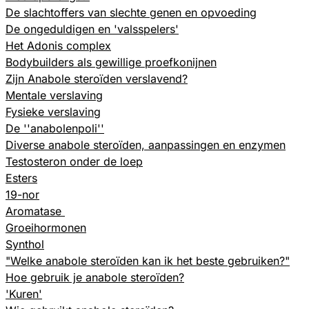
De slachtoffers van slechte genen en opvoeding
De ongeduldigen en 'valsspelers'
Het Adonis complex
Bodybuilders als gewillige proefkonijnen
Zijn Anabole steroïden verslavend?
Mentale verslaving
Fysieke verslaving
De ''anabolenpoli''
Diverse anabole steroïden, aanpassingen en enzymen
Testosteron onder de loep
Esters
19-nor
Aromatase
Groeihormonen
Synthol
"Welke anabole steroïden kan ik het beste gebruiken?"
Hoe gebruik je anabole steroïden?
'Kuren'