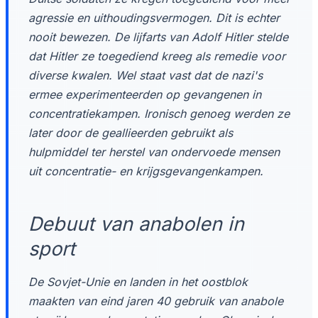
agressie en uithoudingsvermogen. Dit is echter
nooit bewezen. De lijfarts van Adolf Hitler stelde
dat Hitler ze toegediend kreeg als remedie voor
diverse kwalen. Wel staat vast dat de nazi's
ermee experimenteerden op gevangenen in
concentratiekampen. Ironisch genoeg werden ze
later door de geallieerden gebruikt als
hulpmiddel ter herstel van ondervoede mensen
uit concentratie- en krijgsgevangenkampen.
Debuut van anabolen in
sport
De Sovjet-Unie en landen in het oostblok
maakten van eind jaren 40 gebruik van anabole