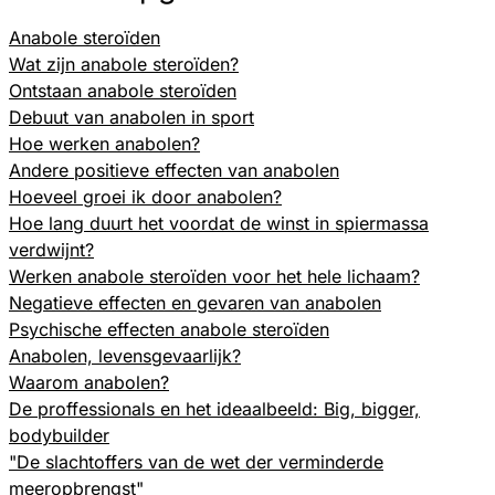
Anabole steroïden
Wat zijn anabole steroïden?
Ontstaan anabole steroïden
Debuut van anabolen in sport
Hoe werken anabolen?
Andere positieve effecten van anabolen
Hoeveel groei ik door anabolen?
Hoe lang duurt het voordat de winst in spiermassa
verdwijnt?
Werken anabole steroïden voor het hele lichaam?
Negatieve effecten en gevaren van anabolen
Psychische effecten anabole steroïden
Anabolen, levensgevaarlijk?
Waarom anabolen?
De proffessionals en het ideaalbeeld: Big, bigger,
bodybuilder
"De slachtoffers van de wet der verminderde
meeropbrengst"