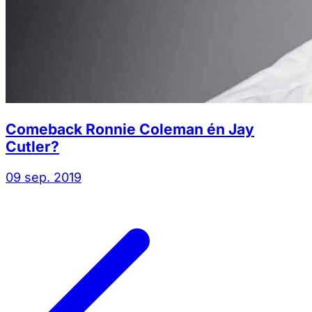
Comeback Ronnie Coleman én Jay
Cutler?
09 sep. 2019