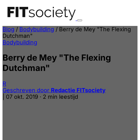
Blog
/
Bodybuilding
/
Berry de Mey "The Flexing
Dutchman"
Bodybuilding
Berry de Mey "The Flexing
Dutchman"
R
Geschreven door
Redactie FITsociety
|
07 okt. 2019
·
2 min leestijd