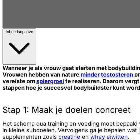
Inhoudsopgave
Wanneer je als vrouw gaat starten met bodybuilding
Vrouwen hebben van nature
minder testosteron
om
vereiste om
spiergroei
te realiseren. Daarom vergt
stappen hoe je succesvol bodybuildster kunt wor
Stap 1: Maak je doelen concreet
Het schema qua training en voeding moet bepaald w
in kleine subdoelen. Vervolgens ga je bepalen wat
supplementen zoals
creatine
en
whey eiwitten
.