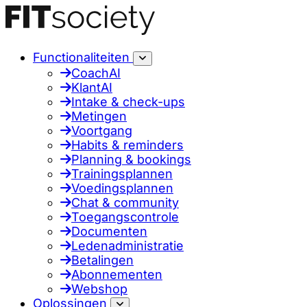
Functionaliteiten
CoachAI
KlantAI
Intake & check-ups
Metingen
Voortgang
Habits & reminders
Planning & bookings
Trainingsplannen
Voedingsplannen
Chat & community
Toegangscontrole
Documenten
Ledenadministratie
Betalingen
Abonnementen
Webshop
Oplossingen