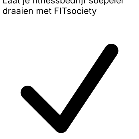
Laat je fitnessbedrijf soepeler
draaien met FITsociety