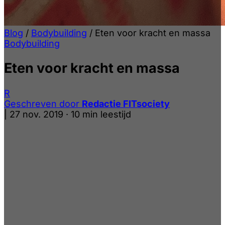
Blog
/
Bodybuilding
/
Eten voor kracht en massa
Bodybuilding
Eten voor kracht en massa
R
Geschreven door
Redactie FITsociety
|
27 nov. 2019
·
10 min leestijd