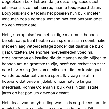
opgeblazen buik hebben dat je deze nog steeds ziet
uitsteken als ze met hun rug naar je toegekeerd staan.
Bodybuilders die tijdens het poseren hun buik moeten
inhouden zoals normaal iemand met een bierbuik doet
op een eerste date.
Het lijkt erop alsof we het huidige maximum hebben
bereikt dat je kunt hebben aan spiermassa in combinatie
met een laag vetpercentage zonder dat daarbij de buik
gaat uitzetten. De enorme hoeveelheden voeding,
groeihormoon en insuline die de mannen nodig blijken te
hebben om de grootste te zijn, heeft een esthetisch zeer
nare bijwerking (los van medische) die ten koste gaat
van de populariteit van de sport. Ik vraag me af in
hoeverre dat onvermijdelijk is naarmate je langer
meedraait. Ronnie Coleman's buik was in zijn laatste
jaren op het podium gewoon genant.
Het ideaal van bodybuilding was en is nog steeds om de
mooiste fysieke versie van een mens te tonen. Dit is