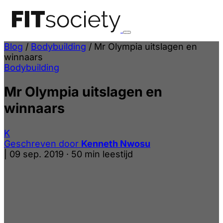
Blog
/
Bodybuilding
/
Mr Olympia uitslagen en
winnaars
Bodybuilding
Mr Olympia uitslagen en
winnaars
K
Geschreven door
Kenneth Nwosu
|
09 sep. 2019
·
50 min leestijd