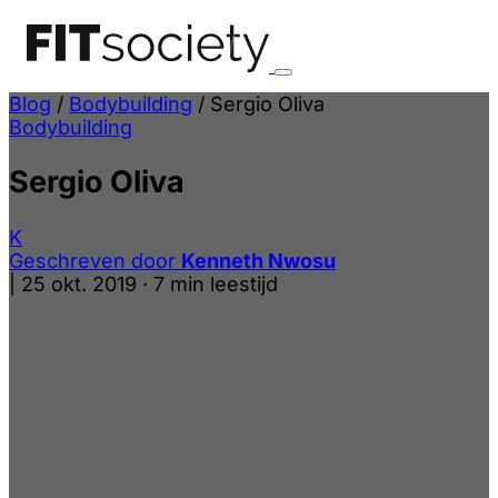
Blog
/
Bodybuilding
/
Sergio Oliva
Bodybuilding
Sergio Oliva
K
Geschreven door
Kenneth Nwosu
|
25 okt. 2019
·
7 min leestijd