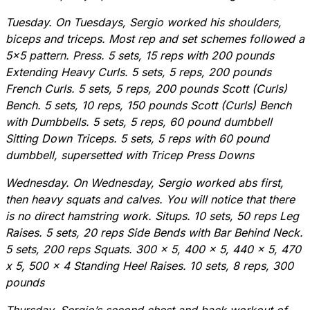
Tuesday. On Tuesdays, Sergio worked his shoulders,
biceps and triceps. Most rep and set schemes followed a
5×5 pattern. Press. 5 sets, 15 reps with 200 pounds
Extending Heavy Curls. 5 sets, 5 reps, 200 pounds
French Curls. 5 sets, 5 reps, 200 pounds Scott (Curls)
Bench. 5 sets, 10 reps, 150 pounds Scott (Curls) Bench
with Dumbbells. 5 sets, 5 reps, 60 pound dumbbell
Sitting Down Triceps. 5 sets, 5 reps with 60 pound
dumbbell, supersetted with Tricep Press Downs
Wednesday. On Wednesday, Sergio worked abs first,
then heavy squats and calves. You will notice that there
is no direct hamstring work. Situps. 10 sets, 50 reps Leg
Raises. 5 sets, 20 reps Side Bends with Bar Behind Neck.
5 sets, 200 reps Squats. 300 x 5, 400 x 5, 440 x 5, 470
x 5, 500 x 4 Standing Heel Raises. 10 sets, 8 reps, 300
pounds
Thursday. Sergio’s second chest and back workout of