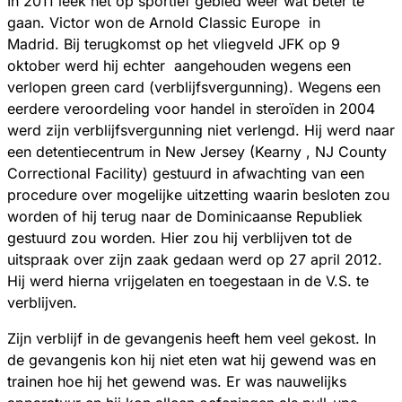
In 2011 leek het op sportief gebied weer wat beter te
gaan. Victor won de Arnold Classic Europe in
Madrid. Bij terugkomst op het vliegveld JFK op 9
oktober werd hij echter aangehouden wegens een
verlopen green card (verblijfsvergunning). Wegens een
eerdere veroordeling voor handel in steroïden in 2004
werd zijn verblijfsvergunning niet verlengd. Hij werd naar
een detentiecentrum in New Jersey (Kearny , NJ County
Correctional Facility) gestuurd in afwachting van een
procedure over mogelijke uitzetting waarin besloten zou
worden of hij terug naar de Dominicaanse Republiek
gestuurd zou worden. Hier zou hij verblijven tot de
uitspraak over zijn zaak gedaan werd op 27 april 2012.
Hij werd hierna vrijgelaten en toegestaan in de V.S. te
verblijven.
Zijn verblijf in de gevangenis heeft hem veel gekost. In
de gevangenis kon hij niet eten wat hij gewend was en
trainen hoe hij het gewend was. Er was nauwelijks