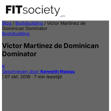
Blog
/
Bodybuilding
/
Victor Martinez de
Dominican Dominator
Bodybuilding
Victor Martinez de Dominican
Dominator
K
Geschreven door
Kenneth Nwosu
|
07 okt. 2019
·
7 min leestijd