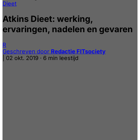
Dieet
Atkins Dieet: werking,
ervaringen, nadelen en gevaren
R
Geschreven door
Redactie FITsociety
|
02 okt. 2019
·
6 min leestijd