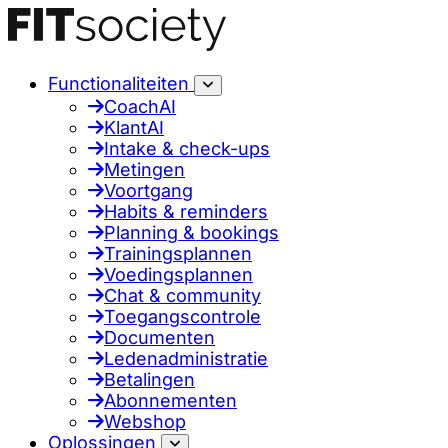
Functionaliteiten
CoachAI
KlantAI
Intake & check-ups
Metingen
Voortgang
Habits & reminders
Planning & bookings
Trainingsplannen
Voedingsplannen
Chat & community
Toegangscontrole
Documenten
Ledenadministratie
Betalingen
Abonnementen
Webshop
Oplossingen