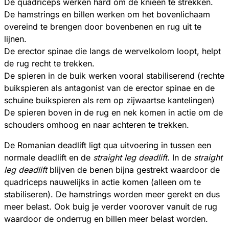
De quadriceps werken hard om de knieën te strekken.
De hamstrings en billen werken om het bovenlichaam
overeind te brengen door bovenbenen en rug uit te
lijnen.
De erector spinae die langs de wervelkolom loopt, helpt
de rug recht te trekken.
De spieren in de buik werken vooral stabiliserend (rechte
buikspieren als antagonist van de erector spinae en de
schuine buikspieren als rem op zijwaartse kantelingen)
De spieren boven in de rug en nek komen in actie om de
schouders omhoog en naar achteren te trekken.
De Romanian deadlift ligt qua uitvoering in tussen een
normale deadlift en de
straight leg deadlift.
In de
straight
leg deadlift
blijven de benen bijna gestrekt waardoor de
quadriceps nauwelijks in actie komen (alleen om te
stabiliseren). De hamstrings worden meer gerekt en dus
meer belast. Ook buig je verder voorover vanuit de rug
waardoor de onderrug en billen meer belast worden.