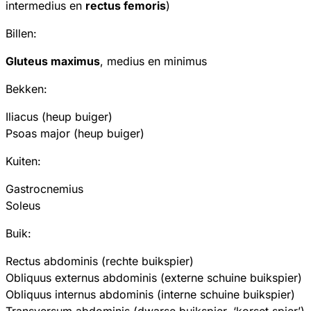
intermedius en
rectus femoris
)
Billen:
Gluteus maximus
, medius en minimus
Bekken:
Iliacus (heup buiger)
Psoas major (heup buiger)
Kuiten:
Gastrocnemius
Soleus
Buik:
Rectus abdominis (rechte buikspier)
Obliquus externus abdominis (externe schuine buikspier)
Obliquus internus abdominis (interne schuine buikspier)
Transversum abdominis (dwarse buikspier, ‘korset spier’)