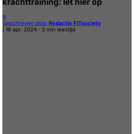
krachttraining: let hier op
R
Geschreven door
Redactie FITsociety
|
16 apr. 2024
·
3 min leestijd