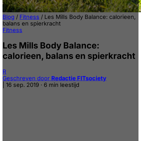
Blog
/
Fitness
/
Les Mills Body Balance: calorieen,
balans en spierkracht
Fitness
Les Mills Body Balance:
calorieen, balans en spierkracht
R
Geschreven door
Redactie FITsociety
|
16 sep. 2019
·
6 min leestijd