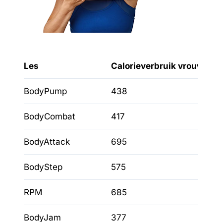
Les
Calorieverbruik vrouw
BodyPump
438
BodyCombat
417
BodyAttack
695
BodyStep
575
RPM
685
BodyJam
377