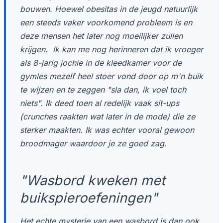
bouwen. Hoewel obesitas in de jeugd natuurlijk
een steeds vaker voorkomend probleem is en
deze mensen het later nog moeilijker zullen
krijgen. Ik kan me nog herinneren dat ik vroeger
als 8-jarig jochie in de kleedkamer voor de
gymles mezelf heel stoer vond door op m'n buik
te wijzen en te zeggen "sla dan, ik voel toch
niets". Ik deed toen al redelijk vaak sit-ups
(crunches raakten wat later in de mode) die ze
sterker maakten. Ik was echter vooral gewoon
broodmager waardoor je ze goed zag.
"Wasbord kweken met
buikspieroefeningen"
Het echte mysterie van een wasbord is dan ook