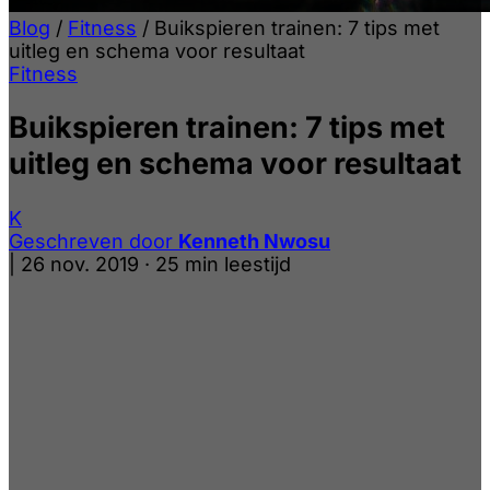
Blog
/
Fitness
/
Buikspieren trainen: 7 tips met
uitleg en schema voor resultaat
Fitness
Buikspieren trainen: 7 tips met
uitleg en schema voor resultaat
K
Geschreven door
Kenneth Nwosu
|
26 nov. 2019
·
25 min leestijd