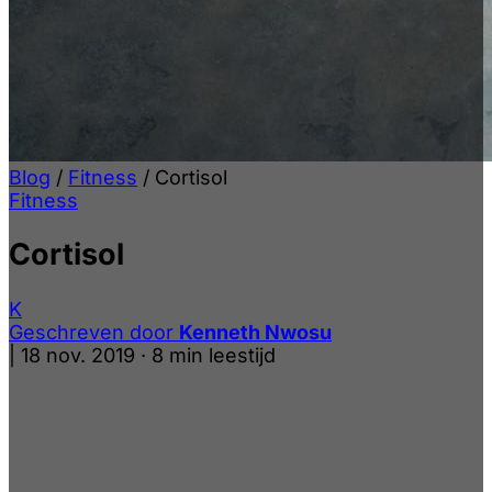
Blog
/
Fitness
/
Cortisol
Fitness
Cortisol
K
Geschreven door
Kenneth Nwosu
|
18 nov. 2019
·
8 min leestijd