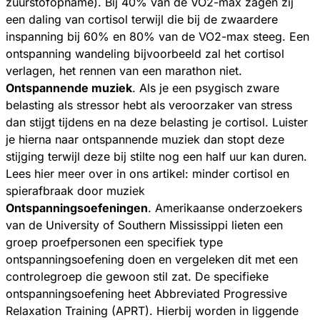
zuurstofopname). Bij 40% van de VO2-max zagen zij
een daling van cortisol terwijl die bij de zwaardere
inspanning bij 60% en 80% van de VO2-max steeg. Een
ontspanning wandeling bijvoorbeeld zal het cortisol
verlagen, het rennen van een marathon niet.
Ontspannende muziek
. Als je een psygisch zware
belasting als stressor hebt als veroorzaker van stress
dan stijgt tijdens en na deze belasting je cortisol. Luister
je hierna naar ontspannende muziek dan stopt deze
stijging terwijl deze bij stilte nog een half uur kan duren.
Lees hier meer over in ons artikel: minder cortisol en
spierafbraak door muziek
Ontspanningsoefeningen
. Amerikaanse onderzoekers
van de University of Southern Mississippi lieten een
groep proefpersonen een specifiek type
ontspanningsoefening doen en vergeleken dit met een
controlegroep die gewoon stil zat. De specifieke
ontspanningsoefening heet Abbreviated Progressive
Relaxation Training (APRT). Hierbij worden in liggende