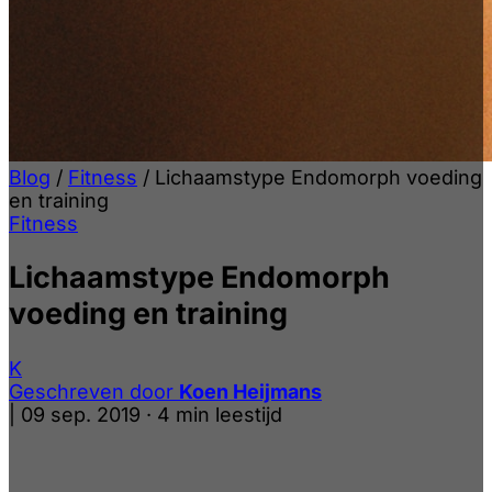
Blog
/
Fitness
/
Lichaamstype Endomorph voeding
en training
Fitness
Lichaamstype Endomorph
voeding en training
K
Geschreven door
Koen Heijmans
|
09 sep. 2019
·
4 min leestijd