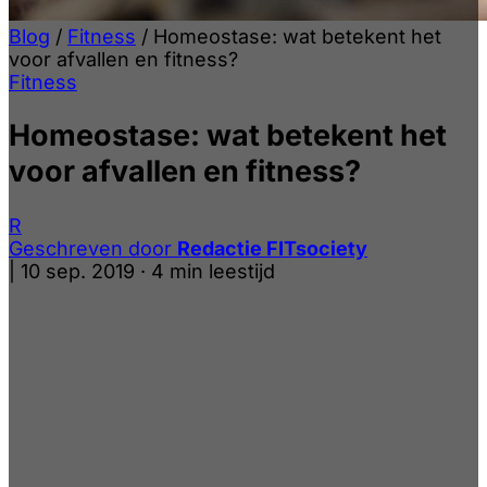
Blog
/
Fitness
/
Homeostase: wat betekent het
voor afvallen en fitness?
Fitness
Homeostase: wat betekent het
voor afvallen en fitness?
R
Geschreven door
Redactie FITsociety
|
10 sep. 2019
·
4 min leestijd