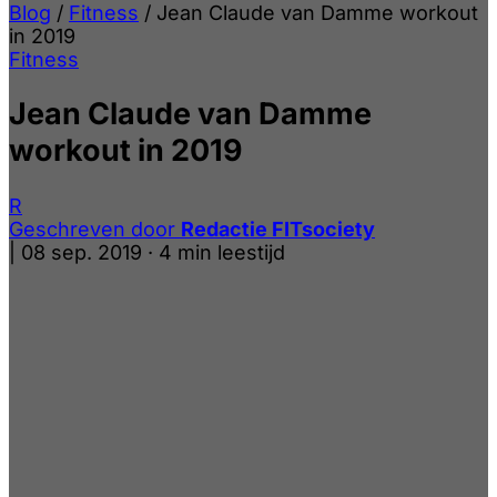
Blog
/
Fitness
/
Jean Claude van Damme workout
in 2019
Fitness
Jean Claude van Damme
workout in 2019
R
Geschreven door
Redactie FITsociety
|
08 sep. 2019
·
4 min leestijd