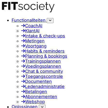
Functionaliteiten
CoachAI
KlantAI
Intake & check-ups
Metingen
Voortgang
Habits & reminders
Planning & bookings
Trainingsplannen
Voedingsplannen
Chat & community
Toegangscontrole
Documenten
Ledenadministratie
Betalingen
Abonnementen
Webshop
Oplossingen