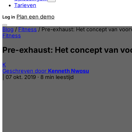
Tarieven
Plan een demo
Log in
Blog
/
Fitness
/
Pre-exhaust: Het concept van voo
Fitness
Pre-exhaust: Het concept van v
K
Geschreven door
Kenneth Nwosu
|
07 okt. 2019
·
8 min leestijd