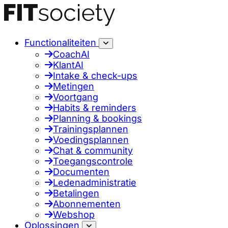
Functionaliteiten
CoachAI
KlantAI
Intake & check-ups
Metingen
Voortgang
Habits & reminders
Planning & bookings
Trainingsplannen
Voedingsplannen
Chat & community
Toegangscontrole
Documenten
Ledenadministratie
Betalingen
Abonnementen
Webshop
Oplossingen