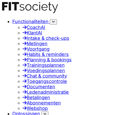
Functionaliteiten
CoachAI
KlantAI
Intake & check-ups
Metingen
Voortgang
Habits & reminders
Planning & bookings
Trainingsplannen
Voedingsplannen
Chat & community
Toegangscontrole
Documenten
Ledenadministratie
Betalingen
Abonnementen
Webshop
Oplossingen