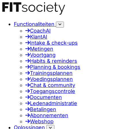
Functionaliteiten
CoachAI
KlantAI
Intake & check-ups
Metingen
Voortgang
Habits & reminders
Planning & bookings
Trainingsplannen
Voedingsplannen
Chat & community
Toegangscontrole
Documenten
Ledenadministratie
Betalingen
Abonnementen
Webshop
Oplossingen