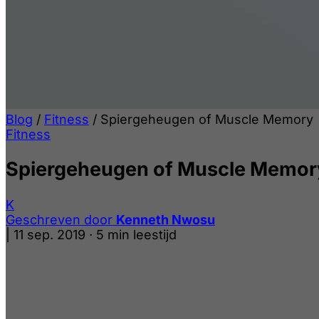
Blog
/
Fitness
/
Spiergeheugen of Muscle Memory
Fitness
Spiergeheugen of Muscle Memor
K
Geschreven door
Kenneth Nwosu
|
11 sep. 2019
·
5 min leestijd