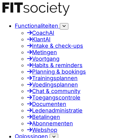
Functionaliteiten
CoachAI
KlantAI
Intake & check-ups
Metingen
Voortgang
Habits & reminders
Planning & bookings
Trainingsplannen
Voedingsplannen
Chat & community
Toegangscontrole
Documenten
Ledenadministratie
Betalingen
Abonnementen
Webshop
Oplossingen