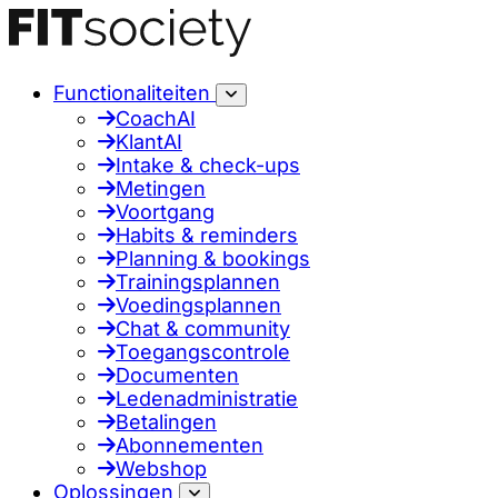
Functionaliteiten
CoachAI
KlantAI
Intake & check-ups
Metingen
Voortgang
Habits & reminders
Planning & bookings
Trainingsplannen
Voedingsplannen
Chat & community
Toegangscontrole
Documenten
Ledenadministratie
Betalingen
Abonnementen
Webshop
Oplossingen