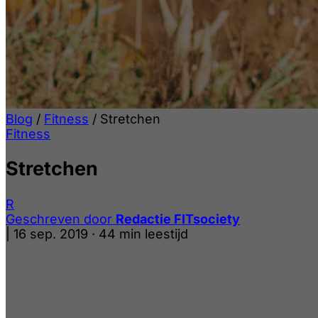
Blog
/
Fitness
/
Stretchen
Fitness
Stretchen
R
Geschreven door
Redactie FITsociety
|
16 sep. 2019
·
44 min leestijd