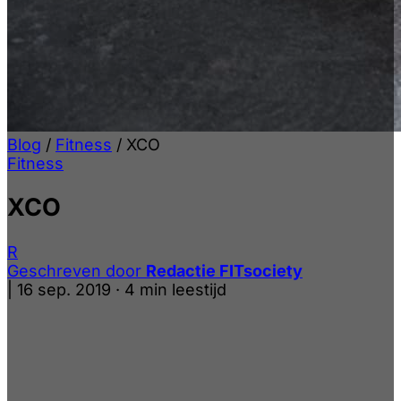
Blog
/
Fitness
/
XCO
Fitness
XCO
R
Geschreven door
Redactie FITsociety
|
16 sep. 2019
·
4 min leestijd