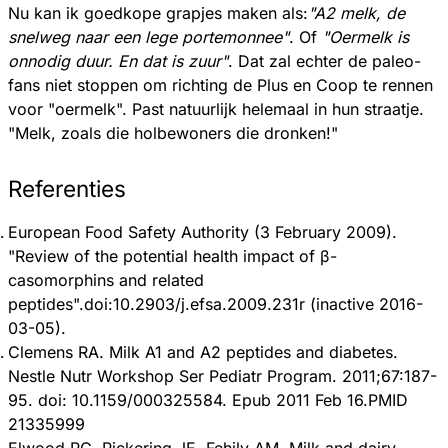
Nu kan ik goedkope grapjes maken als:
"A2 melk, de
snelweg naar een lege portemonnee"
. Of
"Oermelk is
onnodig duur. En dat is zuur"
. Dat zal echter de paleo-
fans niet stoppen om richting de Plus en Coop te rennen
voor "oermelk". Past natuurlijk helemaal in hun straatje.
"Melk, zoals die holbewoners die dronken!"
Referenties
European Food Safety Authority (3 February 2009).
"Review of the potential health impact of β-
casomorphins and related
peptides".doi:10.2903/j.efsa.2009.231r (inactive 2016-
03-05).
Clemens RA. Milk A1 and A2 peptides and diabetes.
Nestle Nutr Workshop Ser Pediatr Program. 2011;67:187-
95. doi: 10.1159/000325584. Epub 2011 Feb 16.PMID
21335999