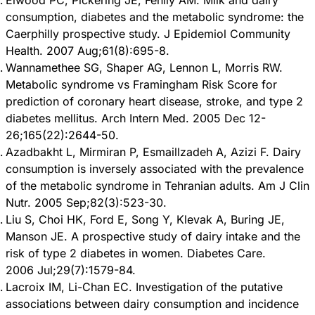
Elwood PC, Pickering JE, Fehily AM. Milk and dairy
consumption, diabetes and the metabolic syndrome: the
Caerphilly prospective study. J Epidemiol Community
Health. 2007 Aug;61(8):695-8.
Wannamethee SG, Shaper AG, Lennon L, Morris RW.
Metabolic syndrome vs Framingham Risk Score for
prediction of coronary heart disease, stroke, and type 2
diabetes mellitus. Arch Intern Med. 2005 Dec 12-
26;165(22):2644-50.
Azadbakht L, Mirmiran P, Esmaillzadeh A, Azizi F. Dairy
consumption is inversely associated with the prevalence
of the metabolic syndrome in Tehranian adults. Am J Clin
Nutr. 2005 Sep;82(3):523-30.
Liu S, Choi HK, Ford E, Song Y, Klevak A, Buring JE,
Manson JE. A prospective study of dairy intake and the
risk of type 2 diabetes in women. Diabetes Care.
2006 Jul;29(7):1579-84.
Lacroix IM, Li-Chan EC. Investigation of the putative
associations between dairy consumption and incidence