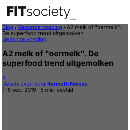
Blog
/
Gezonde voeding
/
A2 melk of "oermelk".
De superfood trend uitgemolken
Gezonde voeding
A2 melk of "oermelk". De
superfood trend uitgemolken
K
Geschreven door
Kenneth Nwosu
|
16 sep. 2019
·
5 min leestijd