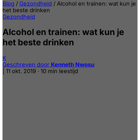
Blog
/
Gezondheid
/
Alcohol en trainen: wat kun je
het beste drinken
Gezondheid
Alcohol en trainen: wat kun je
het beste drinken
K
Geschreven door
Kenneth Nwosu
|
11 okt. 2019
·
10 min leestijd