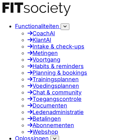
Functionaliteiten
CoachAI
KlantAI
Intake & check-ups
Metingen
Voortgang
Habits & reminders
Planning & bookings
Trainingsplannen
Voedingsplannen
Chat & community
Toegangscontrole
Documenten
Ledenadministratie
Betalingen
Abonnementen
Webshop
Oplossingen