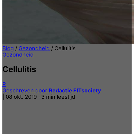
Blog
/
Gezondheid
/
Cellulitis
Gezondheid
Cellulitis
R
Geschreven door
Redactie FITsociety
|
08 okt. 2019
·
3 min leestijd