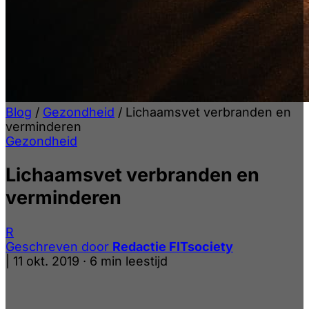
Blog
/
Gezondheid
/
Lichaamsvet verbranden en
verminderen
Gezondheid
Lichaamsvet verbranden en
verminderen
R
Geschreven door
Redactie FITsociety
|
11 okt. 2019
·
6 min leestijd