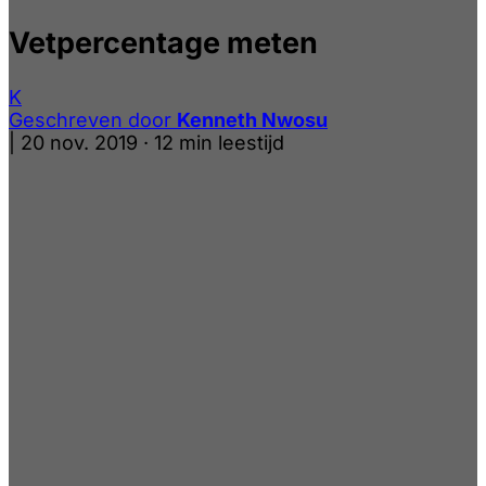
Vetpercentage meten
K
Geschreven door
Kenneth Nwosu
|
20 nov. 2019
·
12 min leestijd