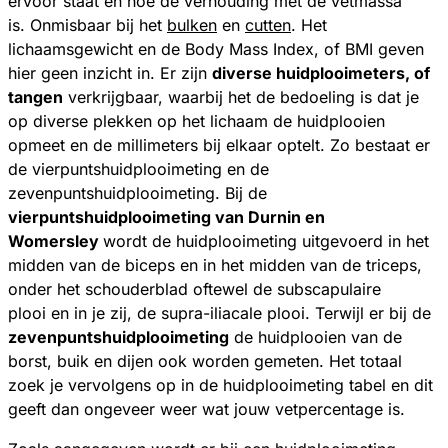
ervoor staat en hoe de verhouding met de vetmassa
is. Onmisbaar bij het
bulken
en
cutten
. Het
lichaamsgewicht en de Body Mass Index, of BMI geven
hier geen inzicht in. Er zijn
diverse huidplooimeters, of
tangen
verkrijgbaar, waarbij het de bedoeling is dat je
op diverse plekken op het lichaam de huidplooien
opmeet en de millimeters bij elkaar optelt. Zo bestaat er
de vierpuntshuidplooimeting en de
zevenpuntshuidplooimeting. Bij de
vierpuntshuidplooimeting van Durnin en
Womersley
wordt de huidplooimeting uitgevoerd in het
midden van de biceps en in het midden van de triceps,
onder het schouderblad oftewel de subscapulaire
plooi en in je zij, de supra-iliacale plooi. Terwijl er bij de
zevenpuntshuidplooimeting
de huidplooien van de
borst, buik en dijen ook worden gemeten. Het totaal
zoek je vervolgens op in de huidplooimeting tabel en dit
geeft dan ongeveer weer wat jouw vetpercentage is.