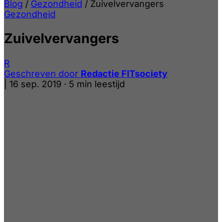
Blog
/
Gezondheid
/
Zuivelvervangers
Gezondheid
Zuivelvervangers
R
Geschreven door
Redactie FITsociety
|
16 sep. 2019
·
5 min leestijd