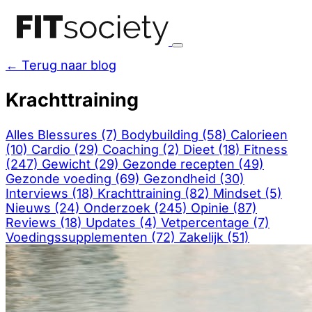
← Terug naar blog
Krachttraining
Alles
Blessures (7)
Bodybuilding (58)
Calorieen
(10)
Cardio (29)
Coaching (2)
Dieet (18)
Fitness
(247)
Gewicht (29)
Gezonde recepten (49)
Gezonde voeding (69)
Gezondheid (30)
Interviews (18)
Krachttraining (82)
Mindset (5)
Nieuws (24)
Onderzoek (245)
Opinie (87)
Reviews (18)
Updates (4)
Vetpercentage (7)
Voedingssupplementen (72)
Zakelijk (51)