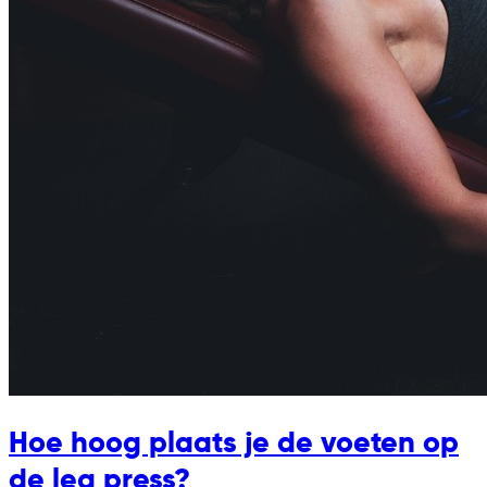
Hoe hoog plaats je de voeten op
de leg press?