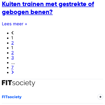
Kuiten trainen met gestrekte of
gebogen benen?
Lees meer +
1
2
1
2
3
…
7
FITsociety