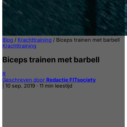
Blog
/
Krachttraining
/
Biceps trainen met barbell
Krachttraining
Biceps trainen met barbell
R
Geschreven door
Redactie FITsociety
|
10 sep. 2019
·
11 min leestijd