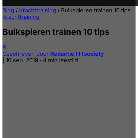
Blog
/
Krachttraining
/
Buikspieren trainen 10 tips
Krachttraining
Buikspieren trainen 10 tips
R
Geschreven door
Redactie FITsociety
|
10 sep. 2019
·
4 min leestijd