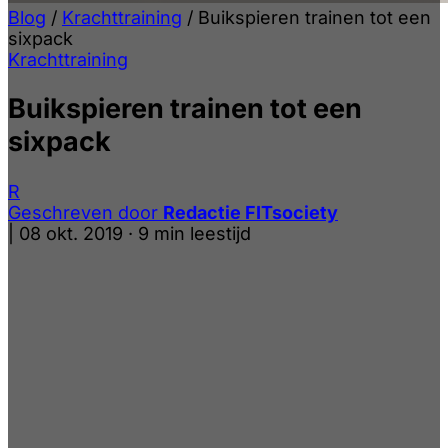
Blog
/
Krachttraining
/
Buikspieren trainen tot een
sixpack
Krachttraining
Buikspieren trainen tot een
sixpack
R
Geschreven door
Redactie FITsociety
|
08 okt. 2019
·
9 min leestijd