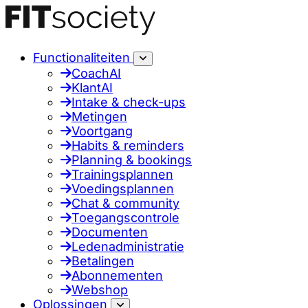
Functionaliteiten
CoachAI
KlantAI
Intake & check-ups
Metingen
Voortgang
Habits & reminders
Planning & bookings
Trainingsplannen
Voedingsplannen
Chat & community
Toegangscontrole
Documenten
Ledenadministratie
Betalingen
Abonnementen
Webshop
Oplossingen