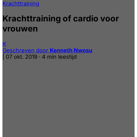
Krachttraining
Krachttraining of cardio voor
vrouwen
K
Geschreven door
Kenneth Nwosu
|
07 okt. 2019
·
4 min leestijd