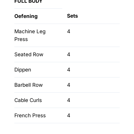
FULL BODY
Sets
Oefening
Machine Leg
4
Press
Seated Row
4
Dippen
4
Barbell Row
4
Cable Curls
4
French Press
4